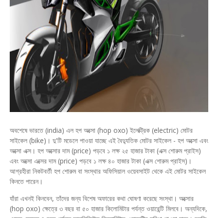
অবশেষে ভারতে (india) এল হপ অক্সো (hop oxo) ইলেক্ট্রিক (electric) মোটর
সাইকেল (bike)। দু'টি মডেলে পাওয়া যাচ্ছে এই বৈদ্যুতিক মোটর সাইকেল - হপ অক্সো এবং
অক্সো এক্স। হপ অক্সোর দাম (price) পড়বে ১ লক্ষ ২৫ হাজার টাকা (এক্স শোরুম প্রাইস)
এবং অক্সো এক্সের দাম (price) পড়বে ১ লক্ষ ৪০ হাজার টাকা (এক্স শোরুম প্রাইস)।
আগ্রহীরা নিকটবর্তী হপ শোরুম বা সংস্থার অফিসিয়াল ওয়েবসাইট থেকে এই মোটর সাইকেল
কিনতে পারেন।
যাঁরা এখনই কিনবেন, তাঁদের জন্য বিশেষ অফারের কথা ঘোষণা করেছে সংস্থা। অক্সোর
(hop oxo) ক্ষেত্রে ৩ বছর বা ৫০ হাজার কিলোমিটার পর্যন্ত ওয়ারেন্টি মিলবে। অন্যদিকে,