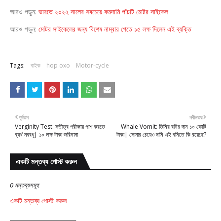
আরও পড়ুন:
ভারতে ২০২২ সালের সবচেয়ে কমদামি পাঁচটি মোটর সাইকেল
আরও পড়ুন:
মোটর সাইকেলের জন্য বিশেষ নাম্বার পেতে ১৫ লক্ষ দিলেন এই ব্যক্তি
Tags:
বাইক
hop oxo
Motor-cycle
পূর্বতন
নবীনতর
Verginity Test: সতীত্ব পরীক্ষায় পাশ করতে
Whale Vomit: তিমির বমির দাম ১০ কোটি
ব্যর্থ নববধূ| ১০ লক্ষ টাকা জরিমানা
টাকা| সোনার চেয়েও দামি এই বমিতে কি রয়েছে?
একটি মন্তব্য পোস্ট করুন
0 মন্তব্যসমূহ
একটি মন্তব্য পোস্ট করুন