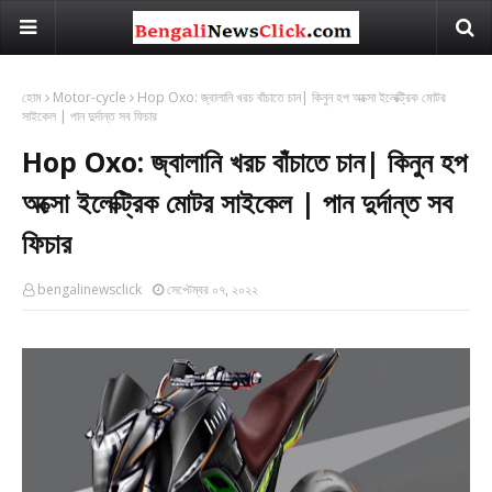
হোম
Motor-cycle
Hop Oxo: জ্বালানি খরচ বাঁচাতে চান| কিনুন হপ অক্সো ইলেক্ট্রিক মোটর
সাইকেল | পান দুর্দান্ত সব ফিচার
Hop Oxo: জ্বালানি খরচ বাঁচাতে চান| কিনুন হপ
অক্সো ইলেক্ট্রিক মোটর সাইকেল | পান দুর্দান্ত সব
ফিচার
bengalinewsclick
সেপ্টেম্বর ০৭, ২০২২