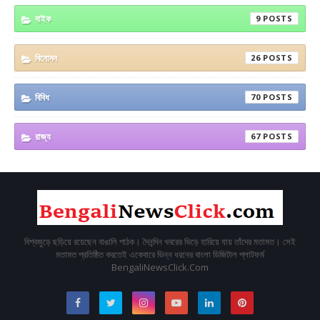
বাইক
9
বিনোদন
26
বিবিধ
70
রাজ্য
67
বিশ্বজুড়ে ছড়িয়ে রয়েছেন বাঙালি পাঠক। দৈনন্দিন খবরের ভিড়ে হারিয়ে যায় তাঁদের মতামত। সেই
মতামত প্রতিষ্ঠিত করতেই একেবারে ভিন্ন ধরনের বাংলা ডিজিটাল প্লাটফর্ম
BengaliNewsClick.Com