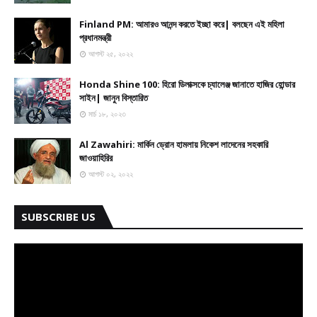
Finland PM: আমারও আনন্দ করতে ইচ্ছা করে| বলছেন এই মহিলা
প্রধানমন্ত্রী
আগস্ট ২৫, ২০২২
Honda Shine 100: হিরো ডিলাক্সকে চ্যালেঞ্জ জানাতে হাজির হোন্ডার
সাইন| জানুন বিস্তারিত
মার্চ ১৮, ২০২৩
Al Zawahiri: মার্কিন ড্রোন হামলায় নিকেশ লাদেনের সহকারি
জাওয়াহিরির
আগস্ট ০২, ২০২২
SUBSCRIBE US