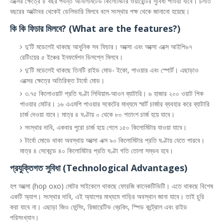
এক্সের ক্ষেত্রে ৪ বছর পর্যন্ত আনলিমিটেড কিলোমিটার ওয়ারেন্টির সুবিধা পাওয়া যাবে। চলতি
বছরের অক্টোবর থেকেই ডেলিভারি মিলবে বলে সংস্থার পক্ষ থেকে জানানো হয়েছে।
কি কি ফিচার মিলবে? (What are the features?)
দু'টি মডেলেই থাকছে আধুনিক সব ফিচার। অক্সো এবং অক্সো এক্সে আইপি৬৭
রেটিংয়ের ৫ ইঞ্চের ইনফর্মেশন ডিসপ্লে মিলবে।
দু'টি মডেলেই থাকছে তিনটি রাইড মোড- ইকো, পাওয়ার এবং স্পোর্ট। এছাড়াও
এক্সের ক্ষেত্রে অতিরিক্ত টার্বো মোড।
৩.৭৫ কিলোওয়াট প্রতি ঘণ্টা লিথিয়াম-আওন ব্যাটারি। ৬ হাজার ২০০ ওয়াট পিক
পাওয়ার মোটর। ১৬ এএমপি পাওয়ার সকেটের মাধ্যমে স্মার্ট চার্জার ব্যবহার করে ব্যাটারি
চার্জ দেওয়া যাবে। মাত্র ৪ ঘণ্টায় ০ থেকে ৮০ শতাংশ চার্জ হয়ে যাবে।
সংস্থার দাবি, একবার পুরো চার্জ হয়ে গেলে ১৫০ কিলোমিটার যাওয়া যাবে।
টার্বো মোডে থাকা অবস্থায় অক্সো এক্স ৯০ কিলোমিটার প্রতি ঘণ্টায় যেতে পারবে।
মাত্র ৪ সেকেন্ডে ৪০ কিলোমিটার প্রতি ঘণ্টা গতি তোলা সম্ভব হবে।
প্রযুক্তিগত সুবিধা (Technological Advantages)
হপ অক্সো (hop oxo) মোটর সাইকেলে থাকছে ফোরজি কানেকটিভিটি। এতে থাকছে বিশেষ
একটি অ্যাপ। সংস্থার দাবি, এই অ্যাপের মাধ্যমে গাড়ির অবস্থান জানা যাবে। তাই চুরি
করা যাবে না। এছাড়া জিও ফেন্সিং, রিজারেটিভ ব্রেকিং, স্পিড কন্ট্রোল এবং রাইড
পরিসংখ্যান।