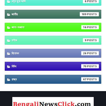
চলুন ঘুরে আসি
6
জাতীয়
189
জানা-অজানা
16
বাইক
9
বিনোদন
26
বিবিধ
70
রাজ্য
67