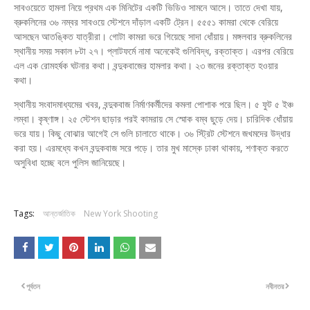
সাবওয়েতে হামলা নিয়ে প্রথম এক মিনিটের একটি ভিডিও সামনে আসে। তাতে দেখা যায়,
ব্রুকলিনের ৩৬ নম্বর সাবওয়ে স্টেশনে দাঁড়াল একটি ট্রেন। ৫৫৫১ কামরা থেকে বেরিয়ে
আসছেন আতঙ্কিত যাত্রীরা। গোটা কামরা ভরে গিয়েছে সাদা ধোঁয়ায়। মঙ্গলবার ব্রুকলিনের
স্থানীয় সময় সকাল ৮টা ২৭। প্লাটফর্মে নামা অনেকেই গুলিবিদ্ধ, রক্তাক্ত। এরপর বেরিয়ে
এল এক রোমহর্ষক ঘটনার কথা। বন্দুকবাজের হামলার কথা। ২৩ জনের রক্তাক্ত হওয়ার
কথা।
স্থানীয় সংবাদমাধ্যমের খবর, বন্দুকবাজ নির্মাণকর্মীদের কমলা পোশাক পরে ছিল। ৫ ফুট ৫ ইঞ্চ
লম্বা। কৃষ্ণাঙ্গ। ২৫ স্টেশন ছাড়ার পরই কামরায় সে স্মোক বম্ব ছুড়ে দেয়। চারিদিক ধোঁয়ায়
ভরে যায়। কিছু বোঝার আগেই সে গুলি চালাতে থাকে। ৩৬ স্ট্রিট স্টেশনে জখমদের উদ্ধার
করা হয়। এরমধ্যে কখন বন্দুকবাজ সরে পড়ে। তার মুখ মাস্কে ঢাকা থাকায়, শণাক্ত করতে
অসুবিধা হচ্ছে বলে পুলিস জানিয়েছে।
Tags:
আন্তর্জাতিক
New York Shooting
পূর্বতন
নবীনতর