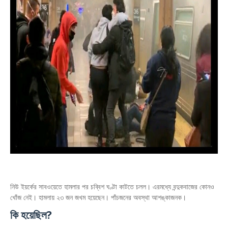
নিউ ইয়র্কের সাবওয়েতে হামলার পর চব্বিশ ঘণ্টা কাটতে চলল। এরমধ্যে বন্দুকবাজের কোনও
খোঁজ নেই। হামলায় ২৩ জন জখম হয়েছেন। পাঁচজনের অবস্থা আশঙ্কাজনক।
কি হয়েছিল?