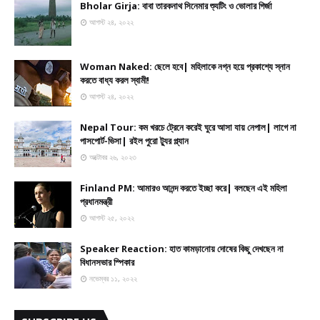
Bholar Girja: বাবা তারকনাথ সিনেমার শ্যুটিং ও ভোলার গির্জা
আগস্ট ২৪, ২০২২
Woman Naked: ছেলে হবে| মহিলাকে নগ্ন হয়ে প্রকাশ্যে স্নান
করতে বাধ্য করল স্বামী!
আগস্ট ২৪, ২০২২
Nepal Tour: কম খরচে ট্রেনে করেই ঘুরে আসা যায় নেপাল| লাগে না
পাসপোর্ট-ভিসা| রইল পুরো ট্যুর প্ল্যান
অক্টোবর ২৬, ২০২৩
Finland PM: আমারও আনন্দ করতে ইচ্ছা করে| বলছেন এই মহিলা
প্রধানমন্ত্রী
আগস্ট ২৫, ২০২২
Speaker Reaction: হাত কামড়ানোয় দোষের কিছু দেখছেন না
বিধানসভার স্পিকার
নভেম্বর ১১, ২০২২