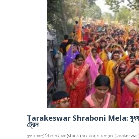
Tarakeswar Shraboni Mela: বুধবার শুরু
ট্রেন
বুধবার গুরুপূর্ণিমা থেকেই শুরু (starts) হয়ে যাচ্ছে তারকেশ্বরে (tarake