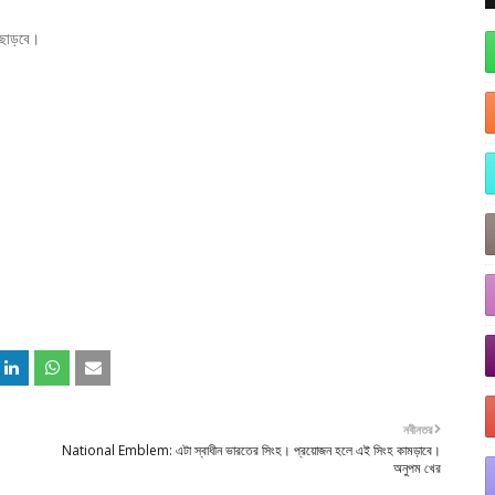
ে ছাড়বে।
নবীনতর
National Emblem: এটা স্বাধীন ভারতের সিংহ। প্রয়োজন হলে এই সিংহ কামড়াবে।
অনুপম খের