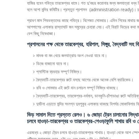
হাজির হবেন পবিত্র তারকেশ্বর ধামে। গত দু'বছর করোনার জন্য জলযাত্রা বন্ধ 
বলে আশা মন্দির কমিটির। প্রস্তুত প্রশাসন (administration ready)। চ
শ্রাবণ মাস শিবভক্তদের কাছে পবিত্র। বিশেষত সোমবার। এদিন শিবের মাথায় জল
আশপাশের এলাকার রাস্তাঘাট জন সমুদ্রের চেহারা নেয়। এই বিরাট ভিড়ের কথা
বেশ কিছু নিষেধাজ্ঞা।
প্রশাসনের পক্ষ থেকে তারকেশ্বর, হরিপাল, সিঙ্গুর, বৈদ্যবাটি স
মাদক বা মদ খেয়ে জলযাত্রায় অংশ নেওয়া যাবে না।
ডিজে বাজানো যাবে না।
প্লাস্টিক ব্যবহার সম্পূর্ণ নিষিদ্ধ।
বৈদ্যবাটি-তারকেশ্বর রুটে বসছে আগের থেকে অনেক বেশি ব্যারিকেড।
রবি ও সোমবার এই রুটে যান চলাচল সম্পূর্ণ নিষিদ্ধ থাকছে।
বৈদ্যবাটি-তারকেশ্বর, তারকেশ্বর-বর্ধমান, ডানকুনি-চাঁপাডাঙা রুটে অতিরি
দুর্ঘটনা এড়াতে মন্দির সংলগ্ন দুধপুকুর এলাকায় থাকছে বিপর্যয় মোকাবিলায় 
ভিড় সামাল দিতে প্রস্তত রেলও। ৬ জোড়া ট্রেন চালানোর সিদ্
চলবে হাওড়া-তারকেশ্বর ও তারকেশ্বর-শেওড়াফুলি শাখায় রবি ও
এরমধ্যে ২ জোড়া ট্রেন চলবে হাওড়া-তারকেশ্বর শাখায়। হাওড়া থেকে আপ স্পেশাল
পৌঁছবে যথাক্রমে ভোর ৫টা ৩৫ এবং দুপুর ২টো ২০ মিনিটে।