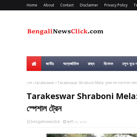
Home
About
Contact
Disclaimer
Privacy Policy
T
জাতীয়
আন্তর্জাতিক
রাজ্য
বিনোদন
চলুন-ঘুরে
হোম
tarakeswar
Tarakeswar Shraboni Mela: বুধবার শুরু তারকেশ্বর শ্রাবণী
Tarakeswar Shraboni Mela: বুধবার
স্পেশাল ট্রেন
bengalinewsclick
জুলাই ১২, ২০২২