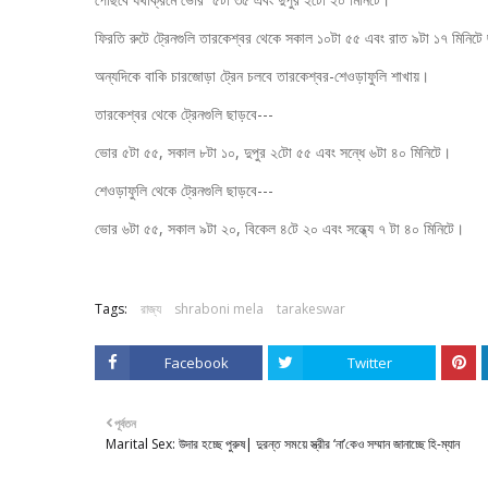
ফিরতি রুটে ট্রেনগুলি তারকেশ্বর থেকে সকাল ১০টা ৫৫ এবং রাত ৯টা ১৭ মিনিট
অন্যদিকে বাকি চারজোড়া ট্রেন চলবে তারকেশ্বর-শেওড়াফুলি শাখায়।
তারকেশ্বর থেকে ট্রেনগুলি ছাড়বে---
ভোর ৫টা ৫৫, সকাল ৮টা ১০, দুপুর ২টো ৫৫ এবং সন্ধে ৬টা ৪০ মিনিটে।
শেওড়াফুলি থেকে ট্রেনগুলি ছাড়বে---
ভোর ৬টা ৫৫, সকাল ৯টা ২০, বিকেল ৪টে ২০ এবং সন্ধ্যে ৭ টা ৪০ মিনিটে।
Tags:
রাজ্য
shraboni mela
tarakeswar
Facebook
Twitter
পূর্বতন
Marital Sex: উদার হচ্ছে পুরুষ| দুরন্ত সময়ে স্ত্রীর ‘না’কেও সম্মান জানাচ্ছে হি-ম্যান