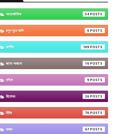
আন্তর্জাতিক
54
চলুন ঘুরে আসি
6
জাতীয়
189
জানা-অজানা
16
বাইক
9
বিনোদন
26
বিবিধ
70
রাজ্য
67