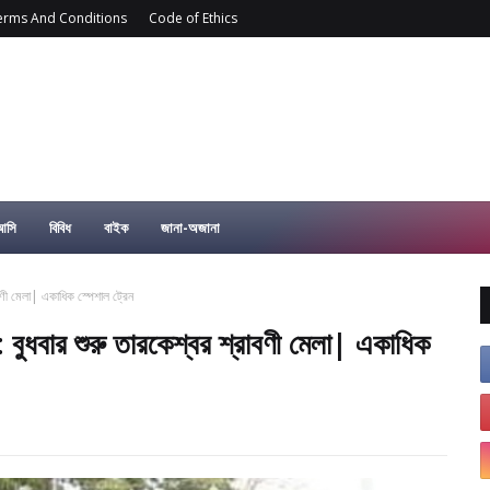
erms And Conditions
Code of Ethics
-আসি
বিবিধ
বাইক
জানা-অজানা
 মেলা| একাধিক স্পেশাল ট্রেন
 শুরু তারকেশ্বর শ্রাবণী মেলা| একাধিক