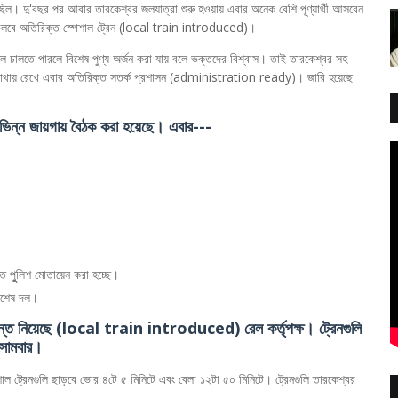
ছিল। দু'বছর পর আবার তারকেশ্বর জলযাত্রা শুরু হওয়ায় এবার অনেক বেশি পূণ্যার্থী আসবেন
লবে অতিরিক্ত স্পেশাল ট্রেন (local train introduced)।
 ঢালতে পারলে বিশেষ পুণ্য অর্জন করা যায় বলে ভক্তদের বিশ্বাস। তাই তারকেশ্বর সহ
 মাথায় রেখে এবার অতিরিক্ত সতর্ক প্রশাসন (administration ready)। জারি হয়েছে
হ বিভিন্ন জায়গায় বৈঠক করা হয়েছে। এবার---
ক্ত পুুলিশ মোতায়েন করা হচ্ছে।
বিশেষ দল।
ধান্ত নিয়েছে (local train introduced) রেল কর্তৃপক্ষ। ট্রেনগুলি
 সোমবার।
 ট্রেনগুলি ছাড়বে ভোর ৪টে ৫ মিনিটে এবং বেলা ১২টা ৫০ মিনিটে। ট্রেনগুলি তারকেশ্বর