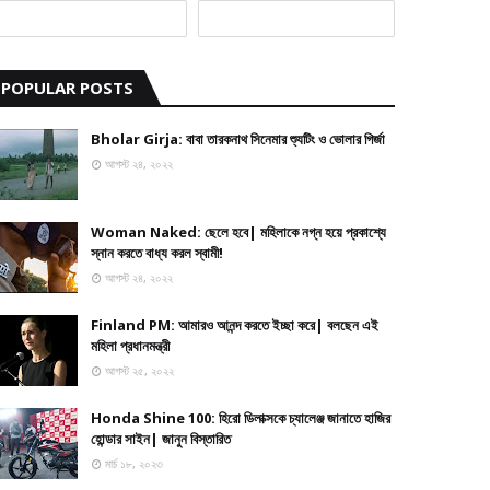
POPULAR POSTS
Bholar Girja: বাবা তারকনাথ সিনেমার শ্যুটিং ও ভোলার গির্জা
আগস্ট ২৪, ২০২২
Woman Naked: ছেলে হবে| মহিলাকে নগ্ন হয়ে প্রকাশ্যে
স্নান করতে বাধ্য করল স্বামী!
আগস্ট ২৪, ২০২২
Finland PM: আমারও আনন্দ করতে ইচ্ছা করে| বলছেন এই
মহিলা প্রধানমন্ত্রী
আগস্ট ২৫, ২০২২
Honda Shine 100: হিরো ডিলাক্সকে চ্যালেঞ্জ জানাতে হাজির
হোন্ডার সাইন| জানুন বিস্তারিত
মার্চ ১৮, ২০২৩