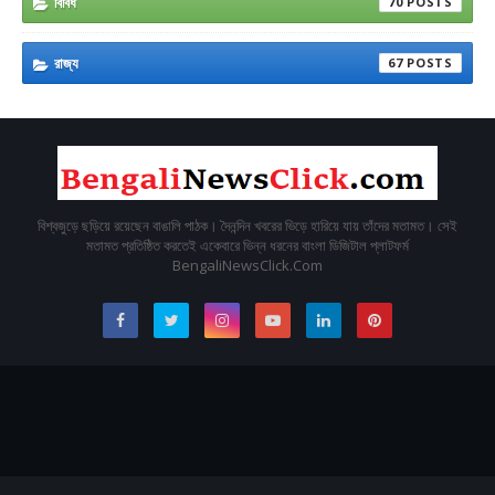
বিবিধ
70
রাজ্য
67
বিশ্বজুড়ে ছড়িয়ে রয়েছেন বাঙালি পাঠক। দৈনন্দিন খবরের ভিড়ে হারিয়ে যায় তাঁদের মতামত। সেই
মতামত প্রতিষ্ঠিত করতেই একেবারে ভিন্ন ধরনের বাংলা ডিজিটাল প্লাটফর্ম
BengaliNewsClick.Com