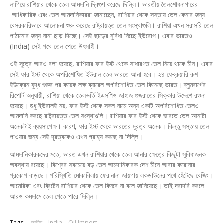
লাগিয়ে রাশিয়ার থেকে তেল আমদানি দ্বিগুণ করেছে দিল্লি। ভারতীয় তৈলশোধনাগারের
আধিকারিক এবং তেল আমদানিকাররা জানাচ্ছেন, রাশিয়ার থেকে সস্তায় তেল কেনার জন্য
বেসরকারিভাবে আলোচনা শুরু করেছে রাষ্ট্রায়ত্ত তেল সংস্থাগুলি। রাশিয়া এখন সরাসরি তেল
পাঠানোর জন্য নানা ছাড় দিচ্ছে। সেই ছাড়ের সুবিধা নিচ্ছে ইউরোপ। এবার ভারতও
(India) সেই পথে তেল পেতে উৎসাহী।
ওই সূত্রে আরও বলা হয়েছে, রাশিয়ার ফার ইস্ট থেকে সাধারণত তেল নিয়ে থাকে চীন। এবার
সেই ফার ইস্ট থেকে অপরিশোধিত ইউরাল তেল ভারতে আনা হবে। ২৪ ফেব্রুয়ারি রুশ-
ইউক্রেন যুদ্ধ শুরুর পর কয়েক লক্ষ ব্যারেল অপরিশোধিত তেল কিনেছে ভারত। ব্লুমবার্গের
রিপোর্ট অনুযায়ী, রাশিয়া থেকে তেলভর্তি ইএসপিও জাহাজ গুজরাতের সিক্কার উদ্দেশে রওনা
হয়েছে। শুধু ইউরালই নয়, ফার ইস্ট থেকে সকল নামে অন্য একটি অপরিশোধিত তেলও
আমদানি করছে রাষ্ট্রায়ত্ত তেল সংস্থাগুলি। রাশিয়ার ফার ইস্ট থেকে ভারতে তেল আনাটা
অনেকটাই ব্যয়সাপেক্ষ। কারণ, ফার ইস্ট থেকে ভারতের দূরত্ব অনেক। কিন্তু সস্তায় তেল
পাওয়ার জন্য সেই দূরত্বকেও এখন গ্রাহ্য করছে না দিল্লি।
আমদানিকারকদের মতে, ভারত এখন রাশিয়ার থেকে তেল আনার ক্ষেত্রে কিছুটা সুবিধাজনক
অবস্থায় রয়েছে। বিশ্বের সবচেয়ে বড় তেল আমদানিকারক দেশ চীনে আবার করোনার
প্রকোপ বাড়ছে। পরিস্থিতি মোকাবিলায় ফের নানা জায়গায় লকডাউনের পথে হেঁটেছে বেজিং।
আমেরিকা এবং ব্রিটেন রাশিয়ার থেকে তেল কিনবে না বলে জানিয়েছে। তাই দরাদরি করলে
আরও কমদামে তেল পেতে পারে দিল্লি।
Tags:
জাতীয়
India
Oil Import