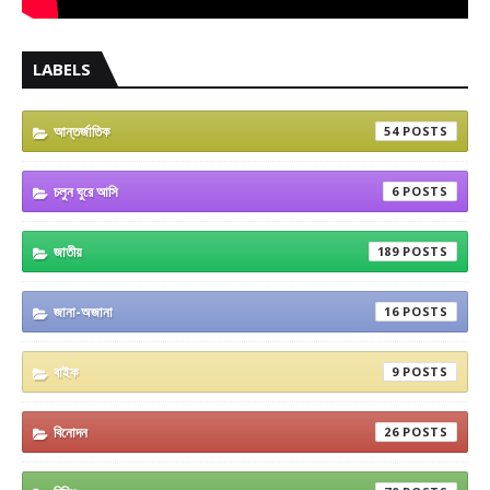
LABELS
আন্তর্জাতিক
54
চলুন ঘুরে আসি
6
জাতীয়
189
জানা-অজানা
16
বাইক
9
বিনোদন
26