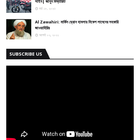
সাইন| জানুন বিস্তারিত
মার্চ ১৮, ২০২৩
Al Zawahiri: মার্কিন ড্রোন হামলায় নিকেশ লাদেনের সহকারি
জাওয়াহিরির
আগস্ট ০২, ২০২২
SUBSCRIBE US