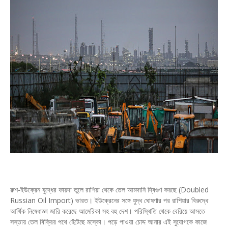
রুশ-ইউক্রেন যুদ্ধের ফায়দা তুলে রাশিয়া থেকে তেল আমদানি দ্বিগুণ করছে (Doubled
Russian Oil Import) ভারত। ইউক্রেনের সঙ্গে যুদ্ধ ঘোষণার পর রাশিয়ার বিরুদ্ধে
আর্থিক নিষেধাজ্ঞা জারি করেছে আমেরিকা সহ বহু দেশ। পরিস্থিতি থেকে বেরিয়ে আসতে
সস্তায় তেল বিক্রির পথে হেঁটেছে মস্কো। পড়ে পাওয়া চোদ্দ আনার এই সুযোগকে কাজে